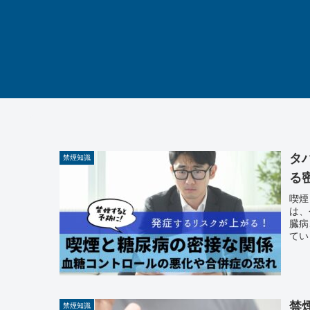
タ
禁煙知識
る
喫煙
は、
臓病
てい
禁
禁煙知識