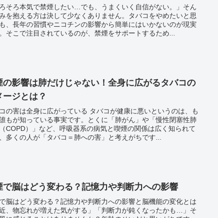
ろそろ本気で禁煙したい…でも、うまくいく自信がない。」そん
みを抱える方は決して少なくありません。タバコをやめたいと思
も、長年の習慣やニコチンの影響から簡単にはいかないのが現実
。そこで注目されているのが、禁煙をサポートするため...
煙の影響は肺だけじゃない！全身に広がるタバコの
メージとは？
コの害は全身に広がっている タバコが健康に悪いというのは、も
誰もが知っている事実です。とくに「肺がん」や「慢性閉塞性肺
（COPD）」など、呼吸器系の病気と喫煙の関係は広く知られて
、多くの人が「タバコ＝肺への害」と考えがちです...
煙で脳はどう変わる？記憶力や判断力への影響
で脳はどう変わる？記憶力や判断力への影響と脳機能の変化とは
近、物忘れが増えた気がする」「判断力が鈍くなったかも…」そ