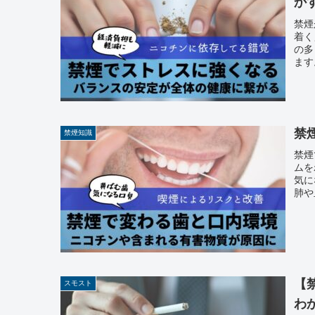
か
禁煙
着く
の多
ます
禁
禁煙知識
禁煙
ムを
気に
肺や
【
スモスト
わ