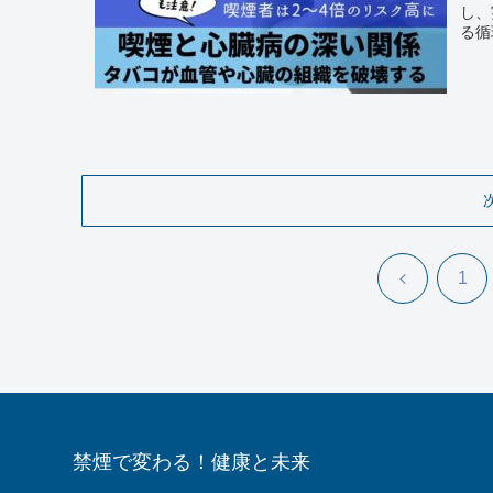
し、
る循
前
1
へ
禁煙で変わる！健康と未来