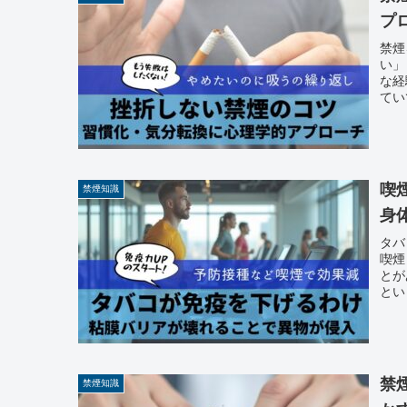
プ
禁煙
い」
な経
てい
喫
禁煙知識
身
タバ
喫煙
とが
とい
禁
禁煙知識