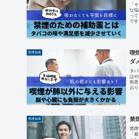
「そ
な悩
って
です
喫
禁煙知識
ダ
タバ
はや
疾患
おり
禁
禁煙知識
禁煙
「最