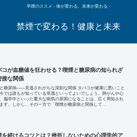
卒煙のススメ - 体が変わる、未来が変わる -
禁煙で変わる！健康と未来
バコが血糖値を狂わせる？喫煙と糖尿病の知られざ
密接な関係
と糖尿病――見逃されがちな深刻な関係 タバコが健康に悪いこと
今では誰もが知っている常識といってよいでしょう。肺がんや心
、脳卒中といった重大な病気の原因になることは、広く周知され
ます。しかし、その一方で「喫煙が糖尿病と関係して...
煙を続けるコツとは？挫折しないための心理学的ア