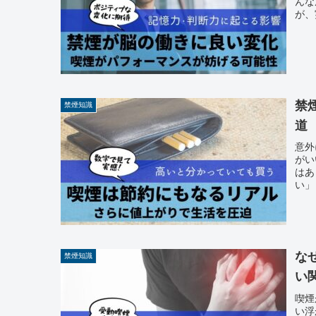
んな
が、
禁
禁煙知識
道
意外
がい
はあ
い」
な
禁煙知識
い
喫煙
い浮