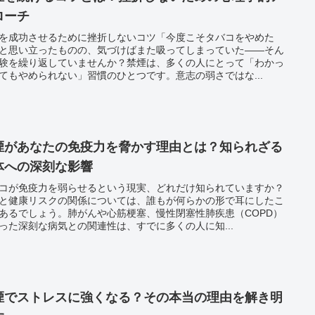
ローチ
を成功させるために挫折しないコツ「今度こそタバコをやめた
と思い立ったものの、気づけばまた吸ってしまっていた――そん
験を繰り返していませんか？禁煙は、多くの人にとって「わかっ
てもやめられない」習慣のひとつです。意志の弱さではな...
煙があなたの免疫力を脅かす理由とは？知られざる
体への深刻な影響
コが免疫力を弱らせるという現実、どれだけ知られていますか？
と健康リスクの関係については、誰もが何らかの形で耳にしたこ
あるでしょう。肺がんや心筋梗塞、慢性閉塞性肺疾患（COPD）
った深刻な病気との関連性は、すでに多くの人に知...
煙でストレスに強くなる？その本当の理由を解き明