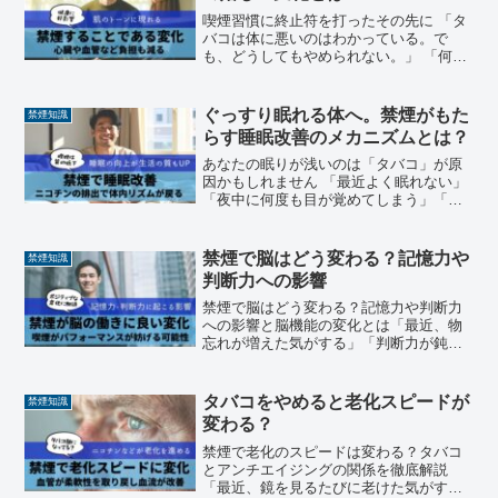
喫煙習慣に終止符を打ったその先に 「タ
バコは体に悪いのはわかっている。で
も、どうしてもやめられない。」 「何度
も禁煙に挑戦してみたけど、結局また吸
ってしまった。」 そんな経験、誰しも一
度はあるのではないでしょうか。喫煙
ぐっすり眠れる体へ。禁煙がもた
禁煙知識
は、単なる“習慣”を超...
らす睡眠改善のメカニズムとは？
あなたの眠りが浅いのは「タバコ」が原
因かもしれません 「最近よく眠れない」
「夜中に何度も目が覚めてしまう」「朝
起きても疲れが抜けない」——このよう
な悩みを抱えていませんか？ 多忙な現代
社会では、睡眠不足があたかも当たり前
禁煙で脳はどう変わる？記憶力や
禁煙知識
のように語られがちで...
判断力への影響
禁煙で脳はどう変わる？記憶力や判断力
への影響と脳機能の変化とは「最近、物
忘れが増えた気がする」「判断力が鈍く
なったかも…」そんな風に感じることは
ありませんか？年齢のせいだと思いがち
ですが、実はその背景にある生活習慣、
タバコをやめると老化スピードが
禁煙知識
特に喫煙が関係している可...
変わる？
禁煙で老化のスピードは変わる？タバコ
とアンチエイジングの関係を徹底解説
「最近、鏡を見るたびに老けた気がす