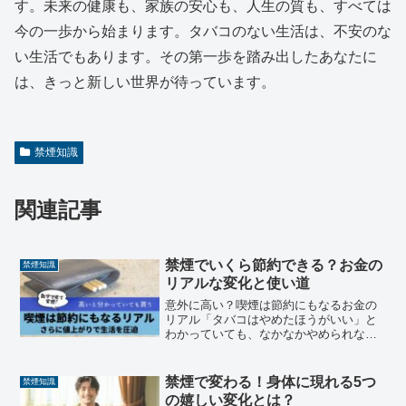
す。未来の健康も、家族の安心も、人生の質も、すべては
今の一歩から始まります。タバコのない生活は、不安のな
い生活でもあります。その第一歩を踏み出したあなたに
は、きっと新しい世界が待っています。
禁煙知識
関連記事
禁煙でいくら節約できる？お金の
禁煙知識
リアルな変化と使い道
意外に高い？喫煙は節約にもなるお金の
リアル「タバコはやめたほうがいい」と
わかっていても、なかなかやめられな
い。そう感じたことはありませんか？健
康への影響はもちろんのこと、「タバコ
代が高い」と感じつつも、日々の習慣と
禁煙で変わる！身体に現れる5つ
禁煙知識
して吸い続けている方も多い...
の嬉しい変化とは？