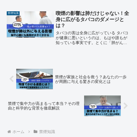
る……」「肌のハリがなくなったよう
な……」。そんなふうに感じたことはあ
りませんか？ それが、もし喫煙の習慣と
喫煙の影響は肺だけじゃない！全
禁煙知識
関係しているとしたら、ちょっ...
身に広がるタバコのダメージと
は？
タバコの害は全身に広がっている タバコ
が健康に悪いというのは、もはや誰もが
知っている事実です。とくに「肺がん」
や「慢性閉塞性肺疾患（COPD）」な
ど、呼吸器系の病気と喫煙の関係は広く
知られており、多くの人が「タバコ＝肺
への害」と考えがちです...
禁煙が家族と社会を救う？あなたの一歩
が周囲に与える驚きの変化とは
禁煙で集中力が高まるって本当？その理
由と科学的な背景を徹底解説
ホーム
禁煙知識